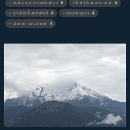
+ watzmann-südspitze
5
+ licht/sonnenlicht
5
+ großer hundstod
4
+ maria gern
4
+ steinernes meer
4