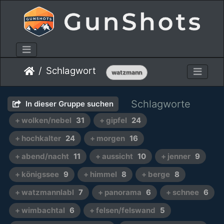
Schlagwort
watzmann
Schlagworte
In dieser Gruppe suchen
+ wolken/nebel
31
+ gipfel
24
+ hochkalter
24
+ morgen
16
+ abend/nacht
11
+ aussicht
10
+ jenner
9
+ königssee
9
+ himmel
8
+ berge
8
+ watzmannlabl
7
+ panorama
6
+ schnee
6
+ wimbachtal
6
+ felsen/felswand
5